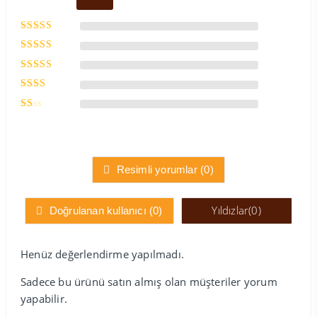
5 üzerinden
5
oy aldı
5
üzerinden
5
4
oy aldı
üzerinden
5
3
oy
üzerinden
aldı
5
2
oy
üzerinden
aldı
1
oy
aldı
Resimli yorumlar (
0
)
Yıldızlar(
0
)
Doğrulanan kullanıcı (
0
)
Henüz değerlendirme yapılmadı.
Sadece bu ürünü satın almış olan müşteriler yorum
yapabilir.