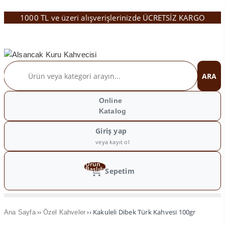
1000 TL ve üzeri alışverişlerinizde ÜCRETSİZ KARGO
ARA
Online
Katalog
Giriş yap
veya kayıt ol
Ürün
Başlığı
Sepetim
››
›› Kakuleli Dibek Türk Kahvesi 100gr
Ana Sayfa
Özel Kahveler