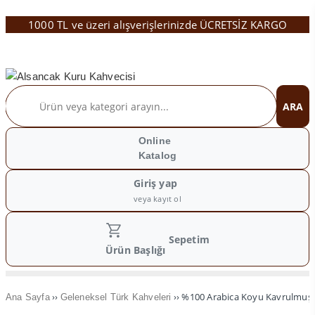
1000 TL ve üzeri alışverişlerinizde ÜCRETSİZ KARGO
ARA
Online
Katalog
Giriş yap
veya kayıt ol
Sepetim
Ürün Başlığı
››
›› %100 Arabica Koyu Kavrulmuş T
Ana Sayfa
Geleneksel Türk Kahveleri