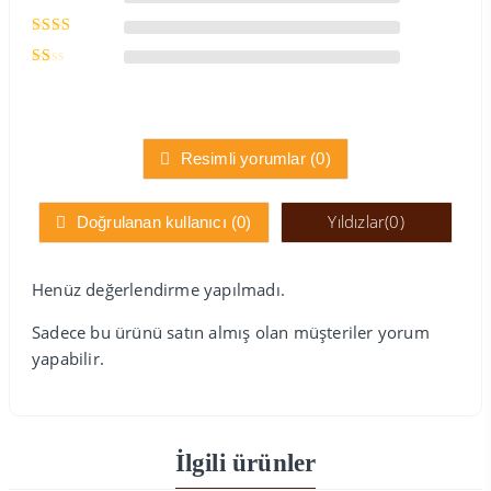
üzerinden
5
4
oy aldı
üzerinden
5
3
oy
üzerinden
aldı
5
2
oy
üzerinden
aldı
1
oy
aldı
Resimli yorumlar (
0
)
Yıldızlar(
0
)
Doğrulanan kullanıcı (
0
)
Henüz değerlendirme yapılmadı.
Sadece bu ürünü satın almış olan müşteriler yorum
yapabilir.
İlgili ürünler